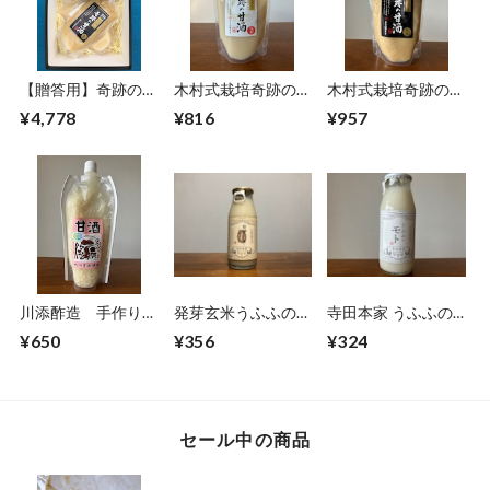
【贈答用】奇跡の味
木村式栽培奇跡の甘
木村式栽培奇跡の甘
噌・甘酒詰め合わせ
酒（白米）
酒（玄米）
¥4,778
¥816
¥957
セット 究極の一
品！
川添酢造 手作り甘
発芽玄米うふふのモ
寺田本家 うふふの
酒
ト
モト（白米） 160ml
¥650
¥356
¥324
セール中の商品