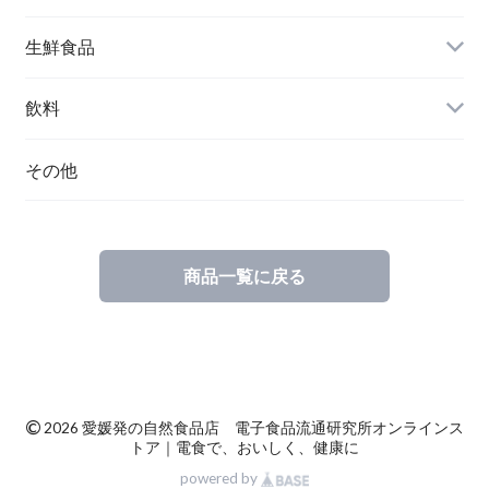
生鮮食品
醤油
果物
飲料
野菜
ジュース
その他
商品一覧に戻る
©
2026 愛媛発の自然食品店 電子食品流通研究所オンラインス
トア｜電食で、おいしく、健康に
powered by