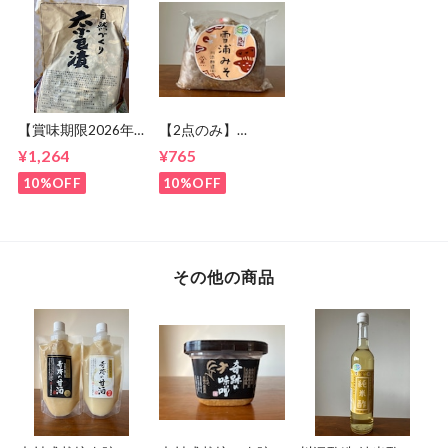
【賞味期限2026年8
【2点のみ】
月末までのため
【10％OFF 賞味期
¥1,264
¥765
10%OFF！】寺田本
限8/8までのため】
家 奈良漬
川添酢造 手作り合
10%OFF
10%OFF
わせみそ1kg
その他の商品