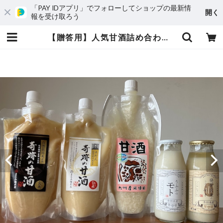
「PAY IDアプリ」でフォローしてショップの最新情
開く
報を受け取ろう
【贈答用】人気甘酒詰め合わせ5点セット！ | 愛媛発の自然食品店 電子食品流通研究所オンラインストア｜電食で、おいしく、健康に