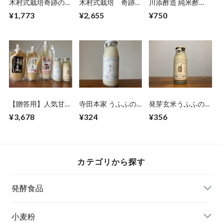
木村式栽培奇跡の甘
木村式栽培 奇跡の
川添酢造 純米酢
酒（玄米+白米）セ
味噌（麹みそ）
500ml
¥1,773
¥2,655
¥750
ット
750g
【贈答用】人気甘酒
寺田本家 うふふの
発芽玄米うふふのモ
詰め合わせ5点セッ
モト（白米） 160ml
ト
¥3,678
¥324
¥356
ト！
カテゴリから探す
発酵食品
お酢
小麦粉