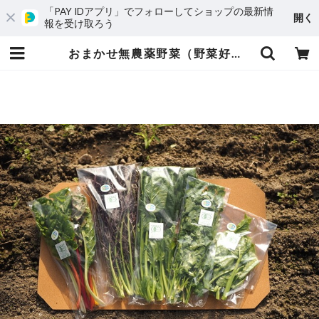
「PAY IDアプリ」でフォローしてショップの最新情
開く
報を受け取ろう
おまかせ無農薬野菜（野菜好きの方向け 根菜&葉物野菜 20束前後） | 愛媛発の自然食品店 電子食品流通研究所オンラインストア｜電食で、おいしく、健康に