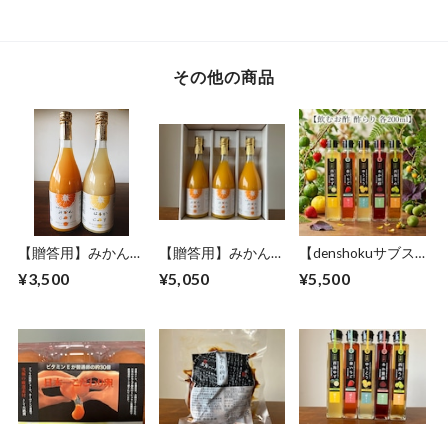
その他の商品
【贈答用】みかん・
【贈答用】みかんジ
【denshokuサブス
はるかジュース2本
ュース3本セット 愛
ク】人気商品を３ヶ
¥3,500
¥5,050
¥5,500
セット 愛媛の無農
媛の無農薬栽培みか
月間お届け（商品代
薬栽培みかん
ん
＋送料込）