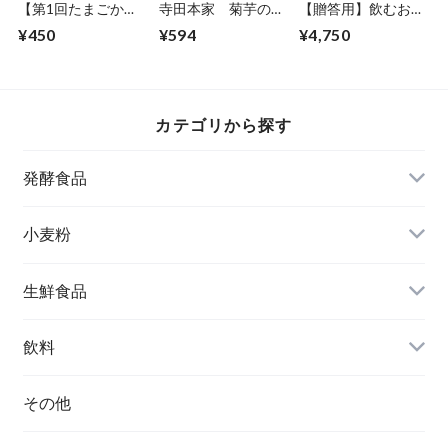
【第1回たまごかけ
寺田本家 菊芋の粕
【贈答用】飲むお
ごはん祭り 優勝た
漬
酢"酢らり"5本セッ
¥450
¥594
¥4,750
まご！！ 】日本一
ト(希釈用) 200ml
こだわり卵（６個入
り）
カテゴリから探す
発酵食品
お酢
小麦粉
生鮮食品
醤油
果物
飲料
野菜
ジュース
その他