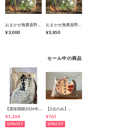
おまかせ無農薬野菜
おまかせ無農薬野菜
（お1人用 根菜&
（ファミリー用 根
¥3,000
¥3,850
葉物野菜 8束前
菜&葉物野菜 12束
後）
前後）
セール中の商品
【賞味期限2026年8
【2点のみ】
月末までのため
【10％OFF 賞味期
¥1,264
¥765
10%OFF！】寺田本
限8/8までのため】
家 奈良漬
川添酢造 手作り合
10%OFF
10%OFF
わせみそ1kg