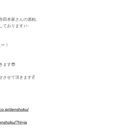
寺田本家さんの酒粕、
しております♪✨
たー！
ます😎
させて頂きます✌️
.co.jp/denshoku/
enshoku/?hl=ja