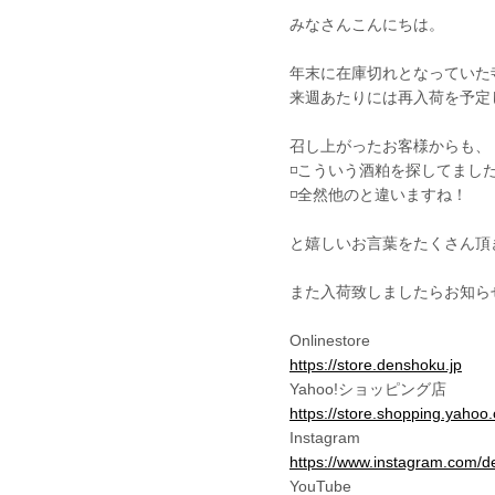
みなさんこんにちは。
年末に在庫切れとなっていた
来週あたりには再入荷を予定
召し上がったお客様からも、
◽️こういう酒粕を探してまし
◽️全然他のと違いますね！
と嬉しいお言葉をたくさん頂き
また入荷致しましたらお知らせ
Onlinestore
https://store.denshoku.jp
Yahoo!ショッピング店
https://store.shopping.yahoo
Instagram
https://www.instagram.com/d
YouTube