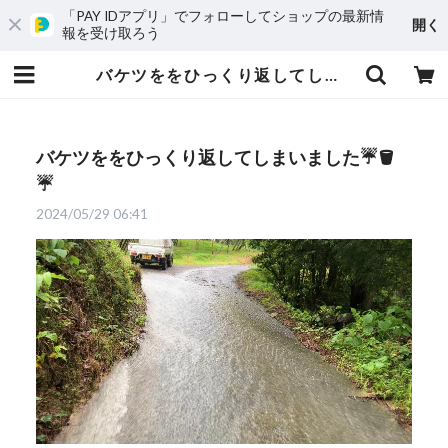
「PAY IDアプリ」でフォローしてショップの最新情
開く
報を受け取ろう
バケツををひっくり返してしまいました☔️🪣☔️ | 愛媛発の自然食品店 電子食品流通研究所オンラインストア｜電食で、おいしく、健康に
バケツををひっくり返してしまいました☔️🪣
☔️
2024/05/29 06:41