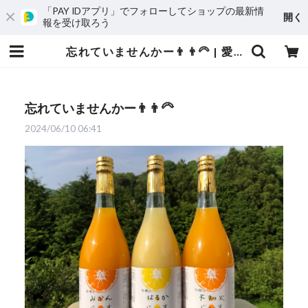
「PAY IDアプリ」でフォローしてショップの最新情
開く
報を受け取ろう
忘れていませんかー👨👨‍🦳 | 愛媛発の自然食品店 電子食品流通研究所オンラインストア｜電食で、おいしく、健康に
忘れていませんかー👨👨‍🦳
2024/06/10 06:41