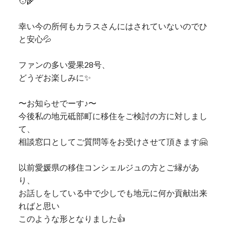
🧑‍🌾
幸い今の所何もカラスさんにはされていないのでひ
と安心💦
ファンの多い愛果28号、
どうぞお楽しみに✨
〜お知らせでーす♪〜
今後私の地元砥部町に移住をご検討の方に対しまし
て、
相談窓口としてご質問等をお受けさせて頂きます🤗
以前愛媛県の移住コンシェルジュの方とご縁があ
り、
お話しをしている中で少しでも地元に何か貢献出来
ればと思い
このような形となりました👍