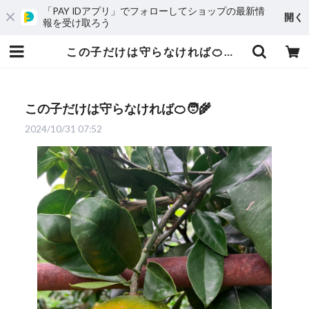
「PAY IDアプリ」でフォローしてショップの最新情
開く
報を受け取ろう
この子だけは守らなければ🍊🧑‍🌾 | 愛媛発の自然食品店 電子食品流通研究所オンラインストア｜電食で、おいしく、健康に
この子だけは守らなければ🍊🧑‍🌾
2024/10/31 07:52