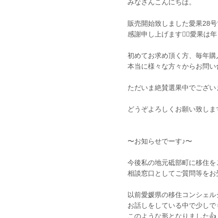
みなさんこんにちは。
販売開始致しました愛果28
感謝申し上げます🙇‍♂️愛果
初めてお求め頂く方、毎年購
本当に様々な方々からお問い
ただいま絶賛選果中でございます
どうぞよろしくお願い致します
〜お知らせでーす♪〜
今後私の地元砥部町に移住を
相談窓口としてご質問等をお
以前愛媛県の移住コンシェル
お話しをしている中で少しで
このような形となりました👍