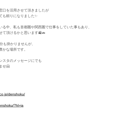
窓口を活用させて頂きましたが
ても頼りになりました✨
いる中、私も首都圏や関西圏で仕事をしていた事もあり、
て頂けるかと思います🚉🚗
0分も掛かりませんが、
豊かな場所です。
ンスタのメッセージにでも
せ🤗
.co.jp/denshoku/
enshoku/?hl=ja