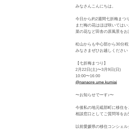
みなさんこんにちは。
今日から約2週間七折梅まつり
まだ梅の花はほぼ咲いてはい
菜の花など田舎の原風景をお
松山からも中心部から30分程
みなさまぜひお越しください
【七折梅まつり】
2月22日(土)〜3月9日(日)
10:00〜16:00
@nanaore.ume.kumiai
〜お知らせでーす♪〜
今後私の地元砥部町に移住を
相談窓口としてご質問等をお
以前愛媛県の移住コンシェル