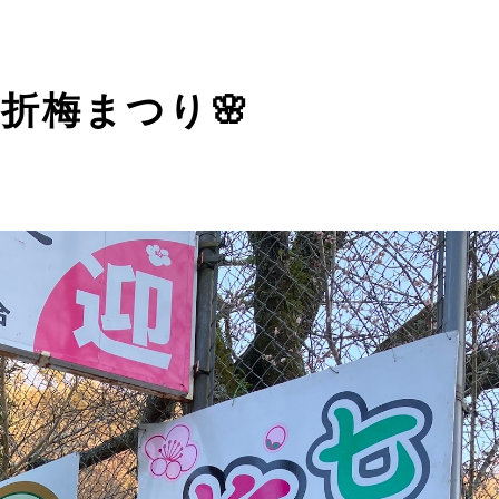
折梅まつり🌸