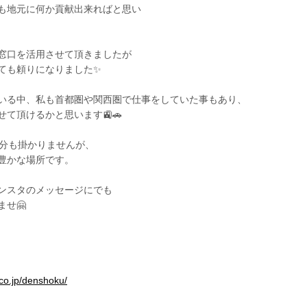
も地元に何か貢献出来ればと思い
窓口を活用させて頂きましたが
ても頼りになりました✨
いる中、私も首都圏や関西圏で仕事をしていた事もあり、
て頂けるかと思います🚉🚗
0分も掛かりませんが、
豊かな場所です。
ンスタのメッセージにでも
せ🤗
.co.jp/denshoku/