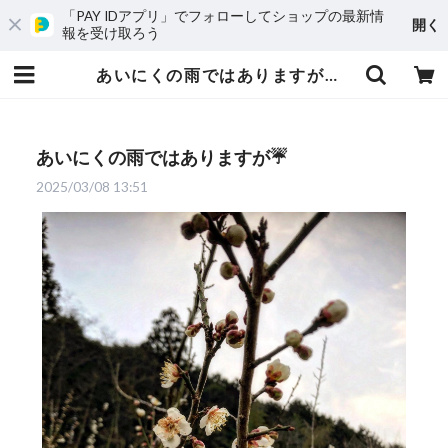
「PAY IDアプリ」でフォローしてショップの最新情
開く
報を受け取ろう
あいにくの雨ではありますが☔️ | 愛媛発の自然食品店 電子食品流通研究所オンラインストア｜電食で、おいしく、健康に
あいにくの雨ではありますが☔️
2025/03/08 13:51