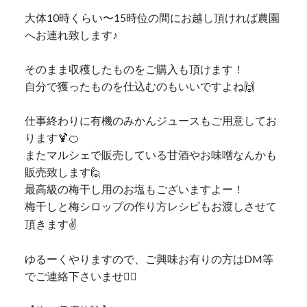
大体10時くらい〜15時位の間にお越し頂ければ農園
へお連れ致します♪
そのまま収穫したものをご購入も頂けます！
自分で獲ったものを仕込むのもいいですよね🙌
仕事終わりに有機のみかんジュースもご用意してお
ります🍹🍊
またマルシェで販売している甘酒やお味噌なんかも
販売致します🙋
最高級の梅干し用のお塩もございますよー！
梅干しと梅シロップの作り方レシピもお渡し
させて
頂きます✌️
ゆるーくやりますので、ご興味お有りの方はDM等
でご連絡下さいませ💁‍♂️