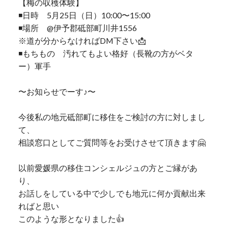
【梅の収穫体験】
◾️日時 5月25日（日）10:00〜15:00
◾️場所 @伊予郡砥部町川井1556
※道が分からなければDM下さい📩
◾️もちもの 汚れてもよい格好（長靴の方がベタ
ー）軍手
〜お知らせでーす♪〜
今後私の地元砥部町に移住をご検討の方に対しまし
て、
相談窓口としてご質問等をお受けさせて頂きます🤗
以前愛媛県の移住コンシェルジュの方とご縁があ
り、
お話しをしている中で少しでも地元に何か貢献出来
ればと思い
このような形となりました👍