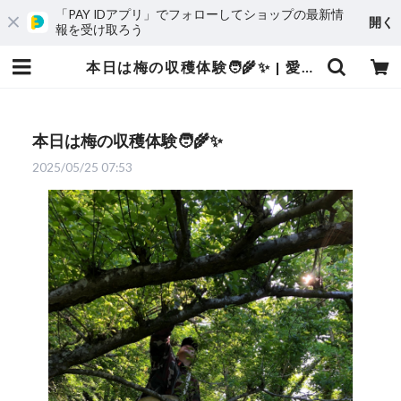
「PAY IDアプリ」でフォローしてショップの最新情
開く
報を受け取ろう
本日は梅の収穫体験🧑‍🌾✨ | 愛媛発の自然食品店 電子食品流通研究所オンラインストア｜電食で、おいしく、健康に
本日は梅の収穫体験🧑‍🌾✨
2025/05/25 07:53