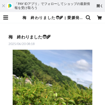
「PAY IDアプリ」でフォローしてショップの最新情
開く
報を受け取ろう
梅 終わりました🧑‍🌾 | 愛媛発の自然食品店 電子食品流通研究所オンラインストア｜電食で、おいしく、健康に
梅 終わりました🧑‍🌾
2025/06/20 08:18