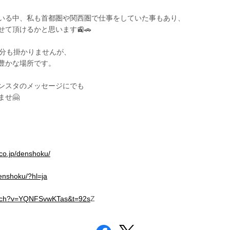
いる中、私も首都圏や関西圏で仕事をしていた事もあり、
て頂けるかと思います🚉🚗
0分も掛かりませんが、
豊かな場所です。
ンスタのメッセージにでも
せ🤗
.co.jp/denshoku/
enshoku/?hl=ja
atch?v=YQNFSvwKTas&t=92s
Z