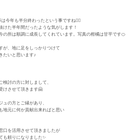
今年も半分終わったという事ですね🏃‍♂️
抜けた半年間だったような気がします！
今の所は順調に成長してくれています。写真の柑橘は甘平です🍊
すが、地に足をしっかりつけて
きたいと思います♪
ご検討の方に対しまして、
受けさせて頂きます🤗
ジュの方とご縁があり、
も地元に何か貢献出来ればと思い
窓口を活用させて頂きましたが
ても頼りになりました✨