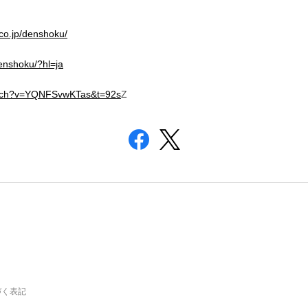
.co.jp/denshoku/
enshoku/?hl=ja
atch?v=YQNFSvwKTas&t=92s
Z
づく表記