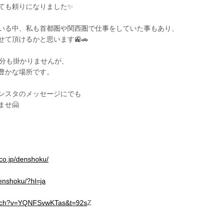
ても頼りになりました✨
いる中、私も首都圏や関西圏で仕事をしていた事もあり、
て頂けるかと思います🚉🚗
0分も掛かりませんが、
豊かな場所です。
ンスタのメッセージにでも
せ🤗
.co.jp/denshoku/
enshoku/?hl=ja
atch?v=YQNFSvwKTas&t=92s
Z