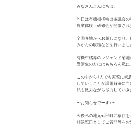
みなさんこんにちは。
昨日は有機柑橘輸出協議会の
農業体験・研修会が開催され参
全国各地からお越しになり、
みかんの収穫などを行いました
有機柑橘界のレジェンド菊池
受講生の方にはもちろん私に
この中から1人でも実際に就
していくことが課題解決に向
私も微力ながら尽力していき
〜お知らせでーす♪〜
今後私の地元砥部町に移住を
相談窓口としてご質問等をお