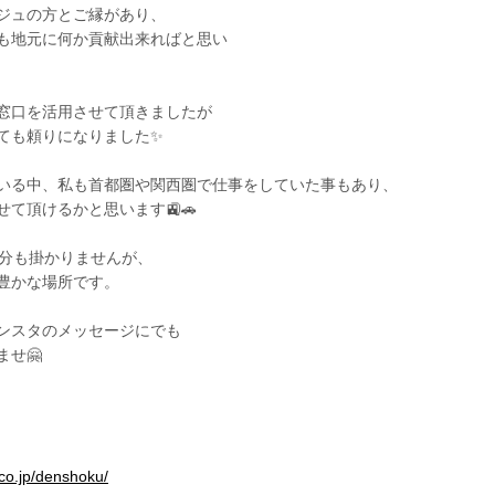
ジュの方とご縁があり、
も地元に何か貢献出来ればと思い
窓口を活用させて頂きましたが
ても頼りになりました✨
いる中、私も首都圏や関西圏で仕事をしていた事もあり、
て頂けるかと思います🚉🚗
0分も掛かりませんが、
豊かな場所です。
ンスタのメッセージにでも
せ🤗
.co.jp/denshoku/