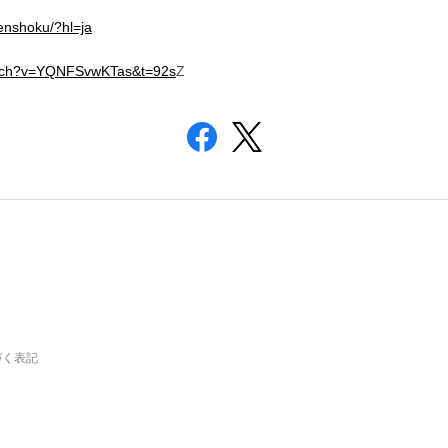
enshoku/?hl=ja
atch?v=YQNFSvwKTas&t=92s
Z
づく表記