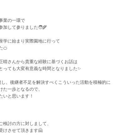
事業の一環で
加して参りました🧑‍🌾
座学に始まり実際園地に行って
🍊
正晴さんから貴重な経験に基づくお話は
とっても大変有意義な時間となりました✨
農し、後継者不足を解決すべくこういった活動を積極的に
けた一歩となるので、
たいと思います！
ご検討の方に対しまして、
受けさせて頂きます🤗