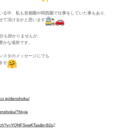
いる中、私も首都圏や関西圏で仕事をしていた事もあり、
せて頂けるかと思います
0分も掛かりませんが、
豊かな場所です。
ンスタのメッセージにでも
ませ
.co.jp/denshoku/
enshoku/?hl=ja
atch?v=YQNFSvwKTas&t=92s
Z