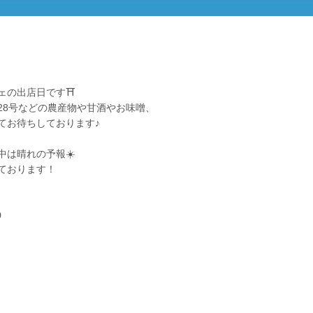
ェの出店日です⛩️
28号などの農産物や甘酒やお味噌、
てお待ちしております♪
中は晴れの予報☀️
ております！
0