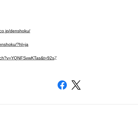
.co.jp/denshoku/
enshoku/?hl=ja
atch?v=YQNFSvwKTas&t=92s
Z