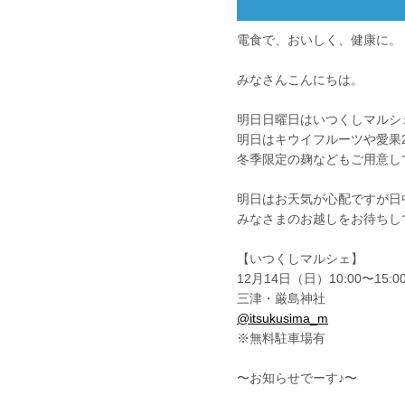
電食で、おいしく、健康に。
みなさんこんにちは。
明日日曜日はいつくしマルシ
明日はキウイフルーツや愛果
冬季限定の麹などもご用意し
明日はお天気が心配ですが日
みなさまのお越しをお待ちし
【いつくしマルシェ】
12月14日（日）10:00〜15:0
三津・厳島神社
@itsukusima_m
※無料駐車場有
〜お知らせでーす♪〜