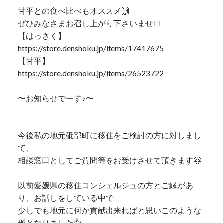
甘平との食べ比べもオススメ🙌
ぜひみなさまお召し上がり下さいませ🙋‍♂️
【はっさく】
https://store.denshoku.jp/items/17417675
【甘平】
https://store.denshoku.jp/items/26523722
〜お知らせでーす♪〜
今後私の地元砥部町に移住をご検討の方に対しまし
て、
相談窓口としてご質問等をお受けさせて頂きます🤗
以前愛媛県の移住コンシェルジュの方とご縁があ
り、お話しをしている中で
少しでも地元に何か貢献出来ればと思いこのような
形となりました👍