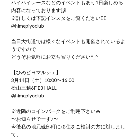
ハイハイレースなどのイベントもあり1日楽しめる
内容になっております🙌
※詳しくは下記インスタをご覧ください💁‍♂️
@himepiyoclub
当日大街道では様々なイベントも開催されているよ
うですので
どうぞお気軽にお立ち寄りください^_^
【ひめピヨマルシェ】
3月14日（土）10:00〜16:00
松山三越6F E3 HALL
@himepiyoclub
※近隣のコインパークをご利用下さい🚗
〜お知らせでーす♪〜
今後私の地元砥部町に移住をご検討の方に対しまし
て、