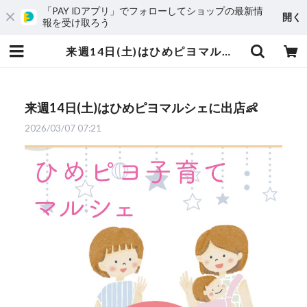
「PAY IDアプリ」でフォローしてショップの最新情
開く
報を受け取ろう
来週14日(土)はひめピヨマルシェに出店👶 | 愛媛発の自然食品店 電子食品流通研究所オンラインストア｜電食で、おいしく、健康に
来週14日(土)はひめピヨマルシェに出店👶
2026/03/07 07:21