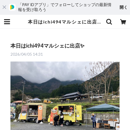
「PAY IDアプリ」でフォローしてショップの最新情
開く
報を受け取ろう
本日はichi494マルシェに出店✨ | 愛媛発の自然食品店 電子食品流通研究所オンラインストア｜電食で、おいしく、健康に
本日はichi494マルシェに出店✨
2026/04/05 14:31