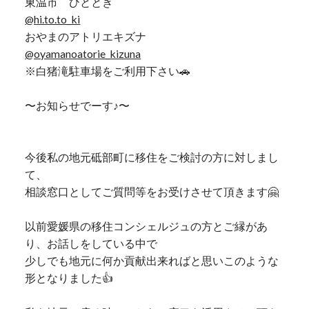
東温市 ひととき
@hi.to.to_ki
おやまのアトリエキズナ
@oyamanoatorie_kizuna
※白猪滝駐車場をご利用下さい🚗
〜お知らせでーす♪〜
今後私の地元砥部町に移住をご検討の方に対しまし
て、
相談窓口としてご質問等をお受けさせて頂きます🤗
以前愛媛県の移住コンシェルジュの方とご縁があ
り、お話しをしている中で
少しでも地元に何か貢献出来ればと思いこのような
形となりました👍