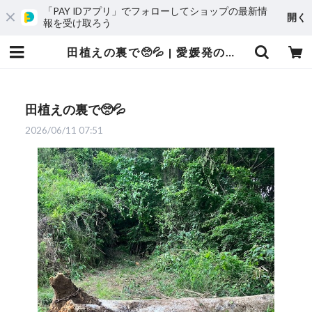
「PAY IDアプリ」でフォローしてショップの最新情
開く
報を受け取ろう
田植えの裏で🥺💦 | 愛媛発の自然食品店 電子食品流通研究所オンラインストア｜電食で、おいしく、健康に
田植えの裏で🥺💦
2026/06/11 07:51